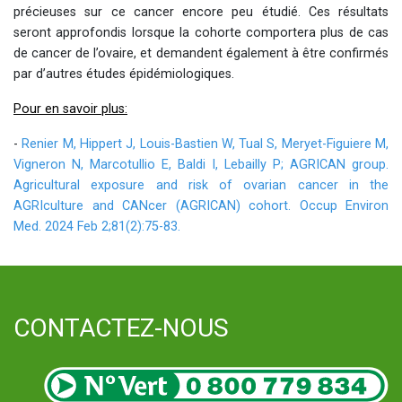
précieuses sur ce cancer encore peu étudié. Ces résultats
seront approfondis lorsque la cohorte comportera plus de cas
de cancer de l’ovaire, et demandent également à être confirmés
par d’autres études épidémiologiques.
Pour en savoir plus:
-
Renier M, Hippert J, Louis-Bastien W, Tual S, Meryet-Figuiere M,
Vigneron N, Marcotullio E, Baldi I, Lebailly P; AGRICAN group.
Agricultural exposure and risk of ovarian cancer in the
AGRIculture and CANcer (AGRICAN) cohort. Occup Environ
Med. 2024 Feb 2;81(2):75-83.
CONTACTEZ-NOUS