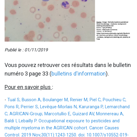
Publié le : 01/11/2019
Vous pouvez retrouver ces résultats dans le bulletin
numéro 3 page 33 (
bulletins d'information
).
Pour en savoir plus
:
-
Tual S, Busson A, Boulanger M, Renier M, Piel C, Pouchieu C,
Pons R, Perrier S, Levêque-Morlais N, Karuranga P, Lemarchand
C; AGRICAN-Group; Marcotullio E, Guizard AV, Monnereau A,
Baldi I, Lebailly P. Occupational exposure to pesticides and
multiple myeloma in the AGRICAN cohort. Cancer Causes
Control. 2019 Nov;30(11):1243-1250. doi: 10.1007/s10552-019-